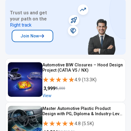
Trust us and get
your path on the
Right track
Join Now
Automotive BIW Closures – Hood Design
Project (CATIA V5 / NX)
★★★★★
★★★★★
4.9
(
13.3K
)
₹
3,999
₹
5,000
View
Master Automotive Plastic Product
Design with PG, Diploma & Industry-Level
CAD Training
★★★★★
★★★★★
4.8
(
5.5K
)