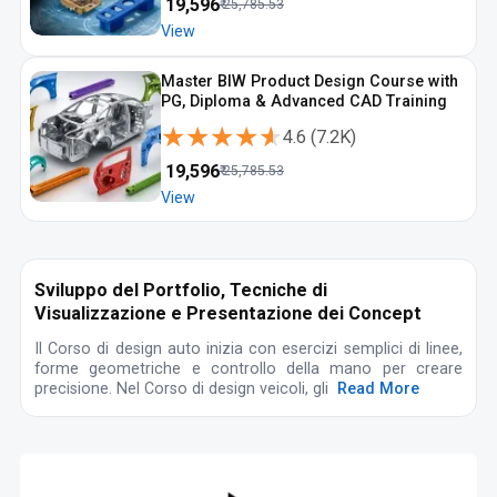
₹
19,596
₹
25,785.53
View
Master BIW Product Design Course with
PG, Diploma & Advanced CAD Training
★★★★★
★★★★★
4.6
(
7.2K
)
₹
19,596
₹
25,785.53
View
Sviluppo del Portfolio, Tecniche di
Visualizzazione e Presentazione dei Concept
Il Corso di design auto inizia con esercizi semplici di linee,
forme geometriche e controllo della mano per creare
precisione. Nel Corso di design veicoli, gli
Read More