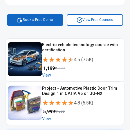
opportunità professionali nel settore del trasporto. Il Corso di
design auto orientato al lavoro e il Corso di design auto in Italia
permettono di avvicinarsi concretamente a studi di design
automobilistico e carriere creative.
Book a Free Demo
View Free Courses
Electric vehicle technology course with
certification
★★★★★
★★★★★
4.5
(
7.5K
)
₹
1,199
₹
1,500
View
Project - Automotive Plastic Door Trim
Design 1 in CATIA V5 or UG-NX
★★★★★
★★★★★
4.8
(
5.5K
)
₹
5,999
₹
7,500
View