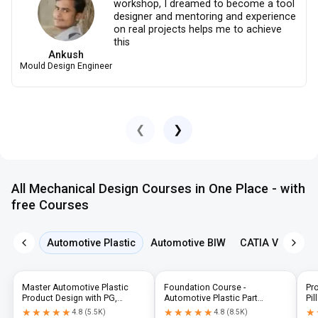
workshop, I dreamed to become a tool
designer and mentoring and experience
on real projects helps me to achieve
this
Ankush
Mould Design Engineer
❮
❯
All Mechanical Design Courses in One Place - with
free Courses
Automotive Plastic
Automotive BIW
CATIA V5
NX 
Master Automotive Plastic
Foundation Course -
Pr
Product Design with PG,
Automotive Plastic Part
Pil
Diploma & Industry-Level CAD
Design using CATIA V5 or UG-
N
★★★★★
★★★★★
★★★★★
★★★★★
★
★
4.8
(
5.5K
)
4.8
(
8.5K
)