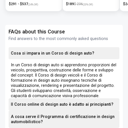
Training
NX
$
291
- $
537
$
189
$
236
$
2
(
24
% Off)
(
20
% Off)
FAQs about this Course
Find answers to the most commonly asked questions
Cosa si impara in un Corso di design auto?
In un Corso di design auto si apprendono proporzioni del
veicolo, prospettiva, costruzione delle forme e sviluppo
del concept. Il Corso di design veicoli e il Corso di
formazione in design auto insegnano tecniche di
visualizzazione, rendering e presentazione del progetto.
Gli studenti sviluppano creatività, osservazione e
capacità di comunicazione visiva professionale.
Il Corso online di design auto è adatto ai principianti?
A cosa serve il Programma di certificazione in design
automobilistico?