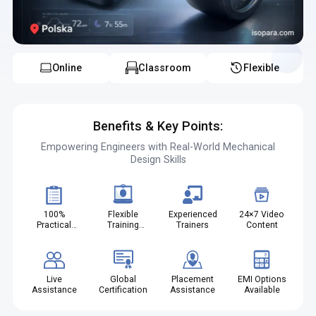
kurs online projektowania produktów konsumenckich w polsce
oraz kurs projektowania produktu w polsce z gwarancją pracy
zwiększają Twoje możliwości zawodowe i rozwój kariery.
Online
Classroom
Flexible
Benefits & Key Points:
Empowering Engineers with Real-World Mechanical
Design Skills
100%
Flexible
Experienced
24×7 Video
Practical
Training
Trainers
Content
Projects
Modes
Live
Global
Placement
EMI Options
Assistance
Certification
Assistance
Available