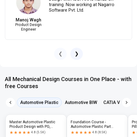
training. Now working at Nagarro
Software Pvt. Ltd.
Manoj Wagh
Product Design
Engineer
❮
❯
All Mechanical Design Courses in One Place - with
free Courses
Automotive Plastic
Automotive BIW
CATIA V5
NX 
Master Automotive Plastic
Foundation Course -
Pr
Product Design with PG,
Automotive Plastic Part
Pil
Diploma & Industry-Level CAD
Design using CATIA V5 or UG-
N
★★★★★
★★★★★
★★★★★
★★★★★
★
★
4.8
(
5.5K
)
4.8
(
8.5K
)
Training
NX