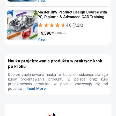
View
Master BIW Product Design Course with
PG, Diploma & Advanced CAD Training
★★★★★
★★★★★
4.6
(
7.2K
)
₹
19,596
₹
25,785.53
View
Nauka projektowania produktu w praktyce krok
po kroku
Dobrze zaplanowana nauka to klucz do sukcesu, dlatego
kursy projektowania produktu w polsce oraz kurs
projektowania produktu w polsce zaczynają się od
podstaw i
Read More