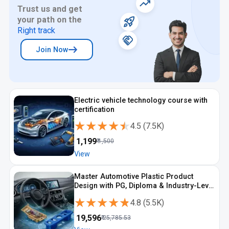
Trust us and get
your path on the
Right track
Join Now
Electric vehicle technology course with
certification
★★★★★
★★★★★
4.5
(
7.5K
)
₹
1,199
₹
1,500
View
Master Automotive Plastic Product
Design with PG, Diploma & Industry-Level
CAD Training
★★★★★
★★★★★
4.8
(
5.5K
)
₹
19,596
₹
25,785.53