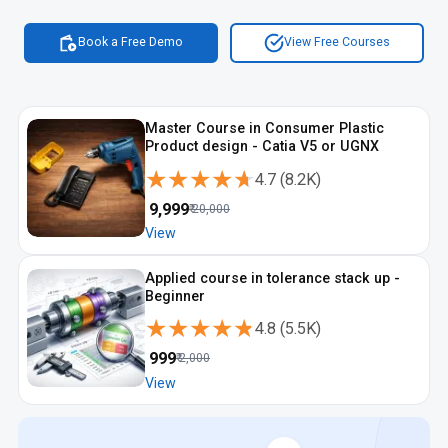
Book a Free Demo
View Free Courses
Master Course in Consumer Plastic
Product design - Catia V5 or UGNX
★★★★★
★★★★★
4.7
(
8.2K
)
₹
9,999
₹
20,000
View
Applied course in tolerance stack up -
Beginner
★★★★★
★★★★★
4.8
(
5.5K
)
₹
999
₹
2,000
View