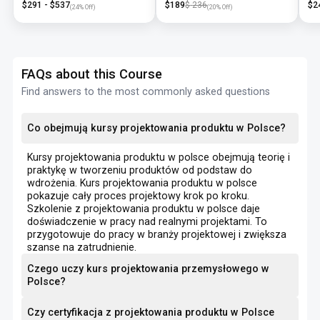
$
291
- $
537
$
189
$
236
$
2
(
24
% Off)
(
20
% Off)
FAQs about this Course
Find answers to the most commonly asked questions
Co obejmują kursy projektowania produktu w Polsce?
Kursy projektowania produktu w polsce obejmują teorię i
praktykę w tworzeniu produktów od podstaw do
wdrożenia. Kurs projektowania produktu w polsce
pokazuje cały proces projektowy krok po kroku.
Szkolenie z projektowania produktu w polsce daje
doświadczenie w pracy nad realnymi projektami. To
przygotowuje do pracy w branży projektowej i zwiększa
szanse na zatrudnienie.
Czego uczy kurs projektowania przemysłowego w
Polsce?
Czy certyfikacja z projektowania produktu w Polsce