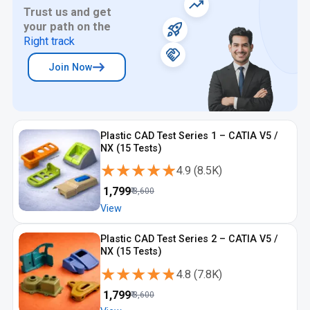
Trust us and get
your path on the
Right track
Join Now
Plastic CAD Test Series 1 – CATIA V5 /
NX (15 Tests)
★★★★★
★★★★★
4.9
(
8.5K
)
₹
1,799
₹
3,600
View
Plastic CAD Test Series 2 – CATIA V5 /
NX (15 Tests)
★★★★★
★★★★★
4.8
(
7.8K
)
₹
1,799
₹
3,600