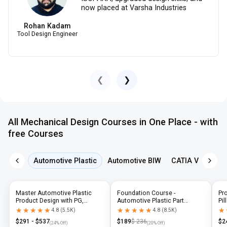
now placed at Varsha Industries
Rohan Kadam
Tool Design Engineer
❮
❯
All Mechanical Design Courses in One Place - with
free Courses
Automotive Plastic
Automotive BIW
CATIA V5
NX 
Master Automotive Plastic
Foundation Course -
Pr
Product Design with PG,
Automotive Plastic Part
Pil
Diploma & Industry-Level CAD
Design using CATIA V5 or UG-
N
★★★★★
★★★★★
★★★★★
★★★★★
★
★
4.8
(
5.5K
)
4.8
(
8.5K
)
Training
NX
$
291
- $
537
$
189
$
236
$
2
(
24
% Off)
(
20
% Off)