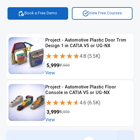
plastových výrobkov v Košiciach, kurz dizajnu plastových
výrobkov v Žiline a kurz dizajnu plastových výrobkov v Nitre
Book a Free Demo
View Free Courses
účastníci rozumejú životnému cyklu výrobku. kurz plastový
dizajn s certifikátom pomáha pri pohovoroch. online kurz
dizajnu plastových výrobkov podporuje vzdelávanie. kurz
priemyselného plastového dizajnu dáva metodiku práce. Preto
kurz dizajnu plastových výrobkov tvorí základ kariéry.
Project - Automotive Plastic Door Trim
Design 1 in CATIA V5 or UG-NX
★★★★★
★★★★★
4.8
(
5.5K
)
₹
5,999
₹
7,500
View
Project - Automotive Plastic Floor
Console in CATIA V5 or UG-NX
★★★★★
★★★★★
4.6
(
6.5K
)
₹
3,999
₹
5,000
View