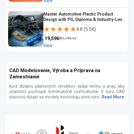
View
Master Automotive Plastic Product
Design with PG, Diploma & Industry-Level
CAD Training
★★★★★
★★★★★
4.8
(
5.5K
)
₹
19,596
₹
25,785.53
View
CAD Modelovanie, Výroba a Príprava na
Zamestnanie
kurz dizajnu plastových výrobkov spája teóriu a prax, aby
účastníci pochopili konštrukčné rozhodnutia. V kurz CAD
plastový dizajn sa modely kontrolujú pred výro
Read More