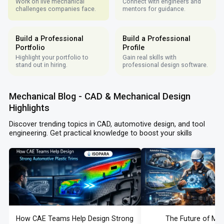
Work on live mechanical
Connect with engineers and
challenges companies face.
mentors for guidance.
Build a Professional
Build a Professional
Portfolio
Profile
Highlight your portfolio to
Gain real skills with
stand out in hiring.
professional design software.
Mechanical Blog - CAD & Mechanical Design
Highlights
Discover trending topics in CAD, automotive design, and tool
engineering. Get practical knowledge to boost your skills
How CAE Teams Help Design Strong
The Future of Me