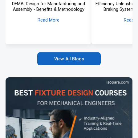
DFMA: Design for Manufacturing and
Efficiency Unleashed
Assembly - Benefits & Methodology
Braking System i
Read More
Read 
View All Blogs