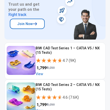
Trust us and get
your path on the
Right track
Join Now
BIW CAD Test Series 1 – CATIA V5 / NX
(15 Tests)
★★★★★
★★★★★
4.7
(
9K
)
₹
1,799
₹
2,250
View
BIW CAD Test Series 2 – CATIA V5 / NX
(15 Tests)
★★★★★
★★★★★
4.6
(
7.6K
)
₹
1,799
₹
2,250