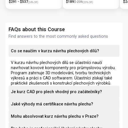
$
291
- $
537
$
189
$
236
$
2
(
24
% Off)
(
20
% Off)
FAQs about this Course
Find answers to the most commonly asked questions
Co se naučím v kurzu návrhu plechových dílů?
V kurzu návrhu plechových dílů se účastníci naučí
navrhovat kovové komponenty pro průmyslovou výrobu.
Program zahrnuje 3D modelování, tvorbu technických
výkresů a práci s CAD softwarem. Účastníci získají také
praktické zkušenosti s konstrukcí plechových výrobků.
Je kurz CAD pro plech vhodný pro začátečníky?
Jaké výhody má certifikace návrhu plechu?
Mohu absolvovat kurz návrhu plechu v Praze?