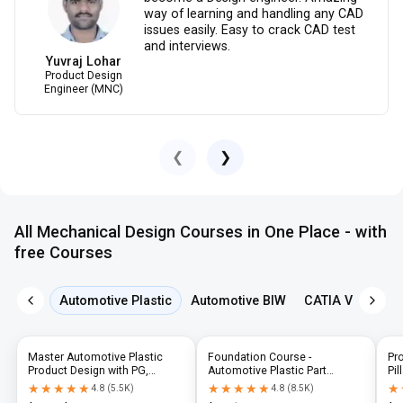
way of learning and handling any CAD
issues easily. Easy to crack CAD test
and interviews.
Yuvraj Lohar
Product Design
Engineer (MNC)
❮
❯
All Mechanical Design Courses in One Place - with
free Courses
Automotive Plastic
Automotive BIW
CATIA V5
NX 
Master Automotive Plastic
Foundation Course -
Pr
Product Design with PG,
Automotive Plastic Part
Pil
Diploma & Industry-Level CAD
Design using CATIA V5 or UG-
N
★★★★★
★★★★★
★★★★★
★★★★★
★
★
4.8
(
5.5K
)
4.8
(
8.5K
)
Training
NX