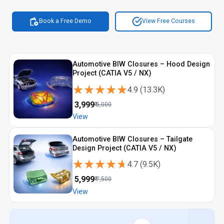
Book a Free Demo
View Free Courses
Automotive BIW Closures – Hood Design
Project (CATIA V5 / NX)
★★★★★
★★★★★
4.9
(
13.3K
)
₹
3,999
₹
5,000
View
Automotive BIW Closures – Tailgate
Design Project (CATIA V5 / NX)
★★★★★
★★★★★
4.7
(
9.5K
)
₹
5,999
₹
7,500
View