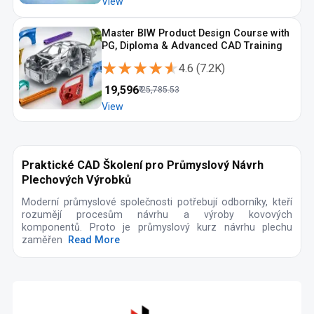
View
Master BIW Product Design Course with
PG, Diploma & Advanced CAD Training
★★★★★
★★★★★
4.6
(
7.2K
)
₹
19,596
₹
25,785.53
View
Praktické CAD Školení pro Průmyslový Návrh
Plechových Výrobků
Moderní průmyslové společnosti potřebují odborníky, kteří
rozumějí procesům návrhu a výroby kovových
komponentů. Proto je průmyslový kurz návrhu plechu
zaměřen
Read More