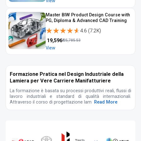
View
Master BIW Product Design Course with
PG, Diploma & Advanced CAD Training
★★★★★
★★★★★
4.6
(
7.2K
)
₹
19,596
₹
25,785.53
View
Formazione Pratica nel Design Industriale della
Lamiera per Vere Carriere Manifatturiere
La formazione è basata su processi produttivi reali, flussi di
lavoro industriali e standard di qualità internazionali.
Attraverso il corso di progettazione lam
Read More