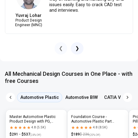
issues easily. Easy to crack CAD test
and interviews.
Yuvraj Lohar
Product Design
Engineer (MNC)
❮
❯
All Mechanical Design Courses in One Place - with
free Courses
Automotive Plastic
Automotive BIW
CATIA V5
NX 
Master Automotive Plastic
Foundation Course -
Pr
Product Design with PG,
Automotive Plastic Part
Pil
Diploma & Industry-Level CAD
Design using CATIA V5 or UG-
N
★★★★★
★★★★★
★★★★★
★★★★★
★
★
4.8
(
5.5K
)
4.8
(
8.5K
)
Training
NX
$
291
- $
537
$
189
$
236
$
2
(
24
% Off)
(
20
% Off)