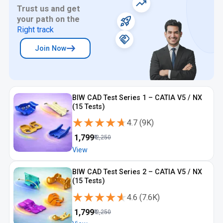
Trust us and get
duratura nel tempo.
your path on the
Right track
Join Now
BIW CAD Test Series 1 – CATIA V5 / NX
(15 Tests)
★★★★★
★★★★★
4.7
(
9K
)
₹
1,799
₹
2,250
View
BIW CAD Test Series 2 – CATIA V5 / NX
(15 Tests)
★★★★★
★★★★★
4.6
(
7.6K
)
₹
1,799
₹
2,250